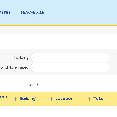
ASSES
TIME SCHEDULE
Building :
or children aged :
Total: 0
dren
Building
Location
Tutor