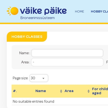
HOBBY CL
HOME
Broneerimissüsteem
HOBBY CLASSES
Name :
Area :
F
Page size
For chil
#.
Name
Area
aged
No suitable entries found