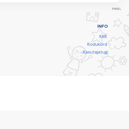
PIKSEL
INFO
KKK
Kodukord
Kasutajatugi