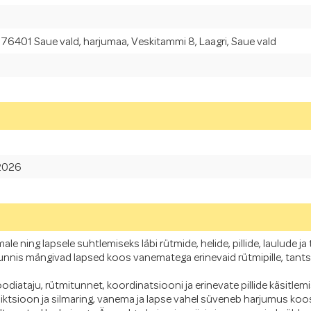
 76401 Saue vald, harjumaa, Veskitammi 8, Laagri, Saue vald
.2026
le ning lapsele suhtlemiseks läbi rütmide, helide, pillide, laulude 
tunnis mängivad lapsed koos vanematega erinevaid rütmipille, tan
diataju, rütmitunnet, koordinatsiooni ja erinevate pillide käsitlem
diktsioon ja silmaring, vanema ja lapse vahel süveneb harjumus k