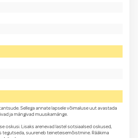
ja tantsude. Sellega annate lapsele võimaluse uut avastada
tsivad ja mängivad muusikamänge.
ise oskusi. Lisaks arenevad lastel sotsiaalsed oskused,
oos tegutseda, suureneb teineteisemõistmine. Rääkima