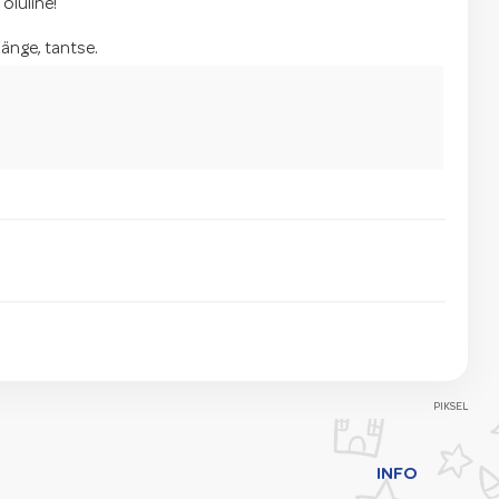
 oluline!
änge, tantse.
PIKSEL
INFO