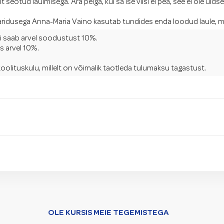
seotud laulmisega. Ära pelga, kui sa ise viisi ei pea, see ei ole üldse
haridusega Anna-Maria Vaino kasutab tundides enda loodud laule, m
gi saab arvel soodustust 10%.
 arvel 10%.
oolituskulu, millelt on võimalik taotleda tulumaksu tagastust.
OLE KURSIS MEIE TEGEMISTEGA