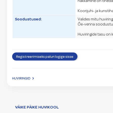
hakkamine on tihedalt 
Koorijuhi- ja kunsti
Soodustused:
Valides mitu huvirin
Õe-venna soodustus
Huviringide tasu on k
Registreerimiseks palun logige sisse
HUVIRINGID
VÄIKE PÄIKE HUVIKOOL