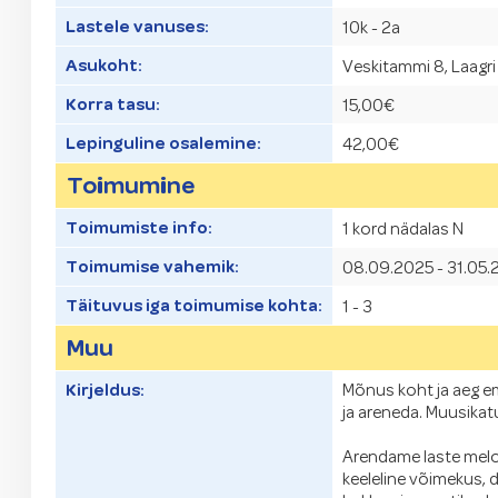
Lastele vanuses:
10k - 2a
Asukoht:
Veskitammi 8, Laagri
Korra tasu:
15,00€
Lepinguline osalemine:
42,00€
Toimumine
Toimumiste info:
1 kord nädalas N
Toimumise vahemik:
08.09.2025 - 31.05
Täituvus iga toimumise kohta:
1 - 3
Muu
Kirjeldus:
Mõnus koht ja aeg ema
ja areneda. Muusika
Arendame laste meloo
keeleline võimekus, 