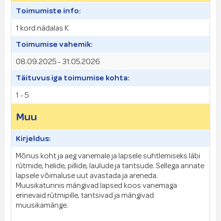
Toimumiste info:
1 kord nädalas K
Toimumise vahemik:
08.09.2025 - 31.05.2026
Täituvus iga toimumise kohta:
1 - 5
Muu
Kirjeldus:
Mõnus koht ja aeg vanemale ja lapsele suhtlemiseks läbi
rütmide, helide, pillide, laulude ja tantsude. Sellega annate
lapsele võimaluse uut avastada ja areneda.
Muusikatunnis mängivad lapsed koos vanemaga
erinevaid rütmipille, tantsivad ja mängivad
muusikamänge.