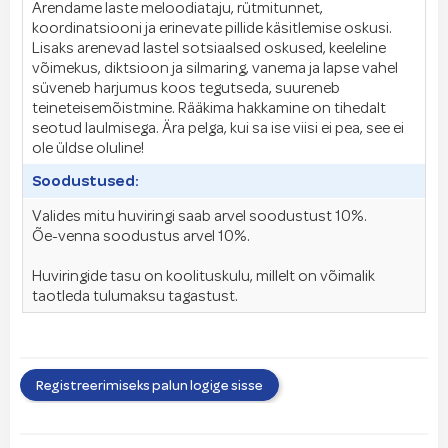
Arendame laste meloodiataju, rütmitunnet,
koordinatsiooni ja erinevate pillide käsitlemise oskusi.
Lisaks arenevad lastel sotsiaalsed oskused, keeleline
võimekus, diktsioon ja silmaring, vanema ja lapse vahel
süveneb harjumus koos tegutseda, suureneb
teineteisemõistmine. Rääkima hakkamine on tihedalt
seotud laulmisega. Ära pelga, kui sa ise viisi ei pea, see ei
ole üldse oluline!
Soodustused:
Valides mitu huviringi saab arvel soodustust 10%.
Õe-venna soodustus arvel 10%.
Huviringide tasu on koolituskulu, millelt on võimalik
taotleda tulumaksu tagastust.
Registreerimiseks palun logige sisse